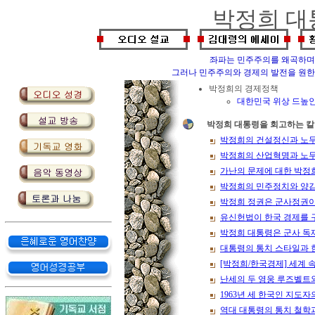
박정희 대
좌파는 민주주의를 왜곡하며
그러나 민주주의와 경제의 발전을 원한
박정희의 경제정책
대한민국 위상 드높인
박정희 대통령을 회고하는 
박정희의 건설정신과 노
박정희의 산업혁명과 노
가난의 문제에 대한 박정
박정희의 민주정치와 양
박정희 정권은 군사정권
유신헌법이 한국 경제를
박정희 대통령은 군사 
대통령의 통치 스타일과 
[박정희/한국경제] 세계
난세의 두 영웅 루즈벨트와
1963년 세 한국인 지도
역대 대통령의 통치 철학