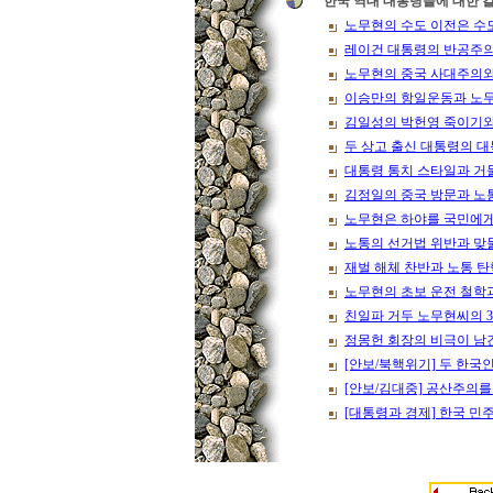
한국 역대 대통령들에 대한 
노무현의 수도 이전은 수
레이건 대통령의 반공주
노무현의 중국 사대주의와
이승만의 항일운동과 노
김일성의 박헌영 죽이기와
두 상고 출신 대통령의 
대통령 통치 스타일과 거
김정일의 중국 방문과 노
노무현은 하야를 국민에
노통의 선거법 위반과 맞
재벌 해체 찬반과 노통 탄
노무현의 초보 운전 철학
친일파 거두 노무현씨의 3
정몽헌 회장의 비극이 남
[안보/북핵위기] 두 한국
[안보/김대중] 공산주의
[대통령과 경제] 한국 민