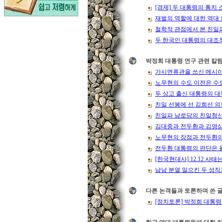
[경제] 두 대통령의 통치
재벌의 역할에 대한 역대
철학적 관점에서 본 친일
두 한국인 대통령의 대조
박정희 대통령 연구 관련 칼
가시면류관을 쓰신 메시아
노무현의 수도 이전은 수
두 상고 출신 대통령의 
친일 선봉에 선 김희선 
친일파 남로당의 친일청
김대중과 전두환과 김영삼
노무현의 장점과 전두환의
전두환 대통령의 판단은 
[한국현대사] 12.12 사
남남 분열 일으킨 두 성
다른 논객들과 토론하며 쓴 
[정치토론] 박정희 대통