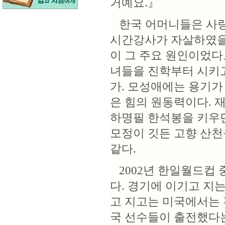
거예요.』
한국 어머니들은 사랑이
시간강사가 자살하였을
이 그 주요 원인이었다
녀들을 진학부터 시키고
가. 모성애에는 용기가
은 힘의 원동력이다. 
하명필 한석봉을 키우던
모정이 깃든 고향 산천
같다.
2002년 한일월드컵 
다. 경기에 이기고 지는
고 지고는 미국에서는 
국 선수들이 출전했다는